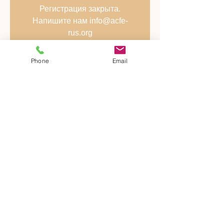
Регистрация закрыта.
Напишите нам info@acfe-
rus.org
www.acfe-rus.com
Phone
Email
Time & Location
Feb 08, 2018, 9:00 AM – Feb 09, 2018,
4:00 PM
г. Москва, 3й проезд Перова Поля, д.3а
Share This Event
©
2007-2026
Национальное