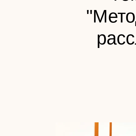
"Мето
расс