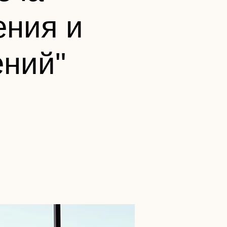
ения и
ений"