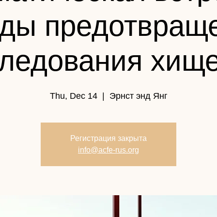
ды предотвращ
ледования хищ
Thu, Dec 14
  |  
Эрнст энд Янг
Регистрация закрыта
info@acfe-rus.org