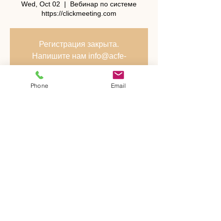
Wed, Oct 02
  |  
Вебинар по системе
https://clickmeeting.com
Регистрация закрыта.
Напишите нам info@acfe-
rus.org
Смотреть другие события
Phone
Email
Time & Location
Oct 02, 2019, 7:00 PM
Вебинар по системе
https://clickmeeting.com
Share This Event