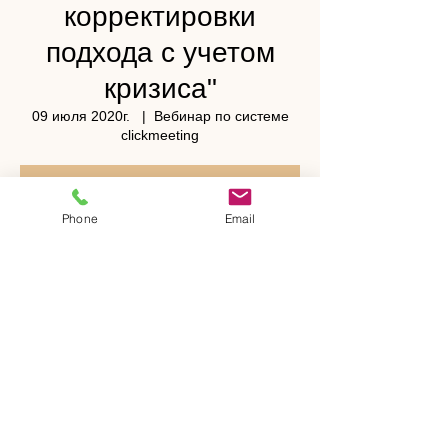
корректировки
подхода с учетом
кризиса"
09 июля 2020г.
  |  
Вебинар по системе
clickmeeting
Register Now
Phone
Email
Time & Location
09 июля 2020г.
Вебинар по системе clickmeeting
Register Now
Share This Event