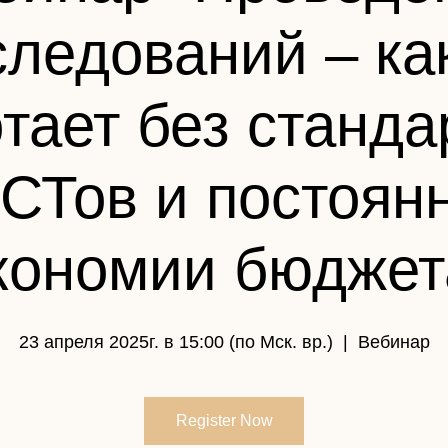
следований – как
тает без станда
СТов и постоян
кономии бюджет
23 апреля 2025г. в 15:00 (по Мск. вр.)
  |  
Вебинар
Register Now