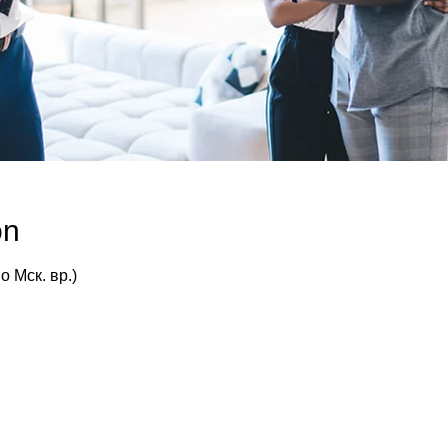
on
о Мск. вр.)