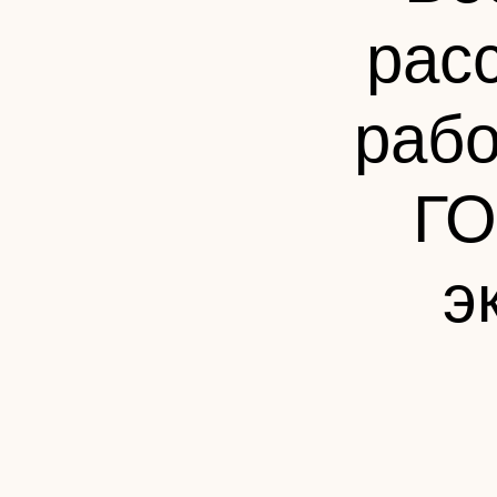
рас
рабо
ГО
э