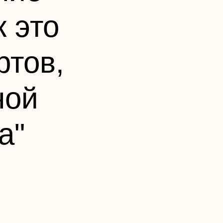
 это
ртов,
ной
а"