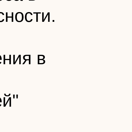
сности.
ния в
й"