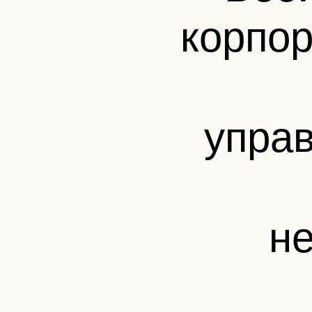
корпор
упра
н