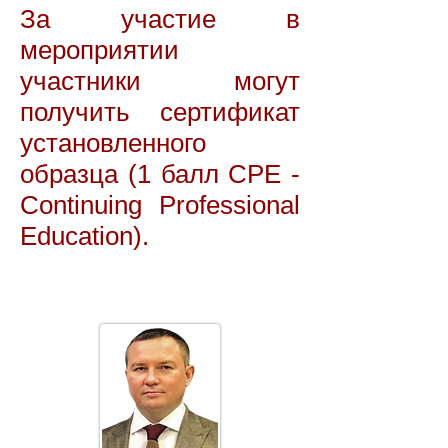
За участие в
меро
приятии
участник
и могут
получить сертификат
у
становленного
образца (1 балл CPE -
Continuing Professional
Education).