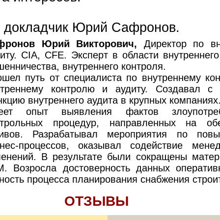
л докладчик Юрий Сафронов.
фронов Юрий Викторович,
Директор по вн
иту. CIA, CFE. Эксперт в области внутреннег
енничества, внутреннего контроля.
ошел путь от специалиста по внутреннему ко
утреннему контролю и аудиту. Создавал с
кцию внутреннего аудита в крупных компаниях
еет опыт выявления фактов злоупотреб
нтрольных процедур, направленных на обе
тивов. Разрабатывал мероприятия по пов
знес-процессов, оказывал содействие мене
менений. В результате были сокращены мате
М. Возросла достоверность данных оперативн
ность процесса планирования снабжения строи
ОТЗЫВЫ