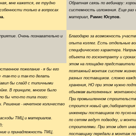
рная, мне кажется, ее трудно
Обратная связь по вебинару: хор
особенности только в вопросах
системность изложения. Еще раз 
а.
материал,
Рамис Юсупов.
приятие. Очень познавательно и
Благодарю за возможность участв
опыта коллег. Есть отдельные в
специфического характера. Напри
объекта по госконтракту и сроках
этом на площадке представители 
ственное пожелание - я бы его
поэтажный монтаж систем жизнео
е -так-то и так-то делать
разных поставщиков. сложно кажд
обавил бы слайд с типичными
хранения, НО при этом нужно под
йке. В принципе, многое было
объемам выполненных монтажно-ст
ло бы что-то типа того:
При промышленном строительстве
и. Решение - нечетное количество
строится новый цех/лаборатория
инженеры поставщиков по пуско-на
расходы ТМЦ и материалов.
по сетям ведут подводку, и монт
д;
строителями. При этом идет инве
ние и принадлежность ТМЦ.
поставщику передали в монтаж по