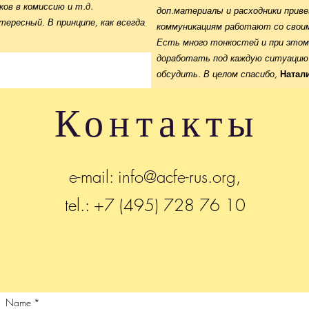
ков в комиссию и т.д.
доп.материалы и расходники приве
тересный. В принципе, как всегда
коммуникациям работают со своим
Есть много тонкостей и при этом
доработать под каждую ситуацию
обсудить. В целом спасибо
,
Натал
Контакты
e-mail:
info@acfe-rus.org
,
tel.: +7 (495) 728 76 10