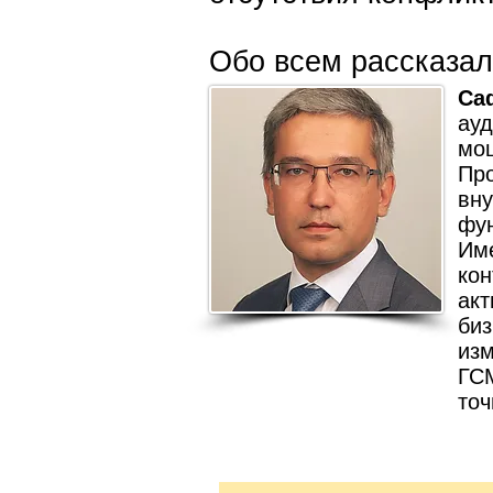
Обо всем рассказа
Са
ауд
мош
Пр
вн
фун
Им
ко
ак
би
из
ГС
точ