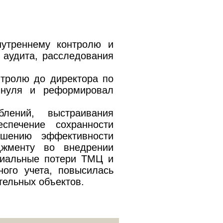
утреннему контролю и
о аудита, расследования
нтролю до директора по
 нуля и реформировал
.
лений, выстраивания
спечение сохранности
ышению эффективности
джменту во внедрении
риальные потери ТМЦ и
ого учета, повысилась
тельных объектов.