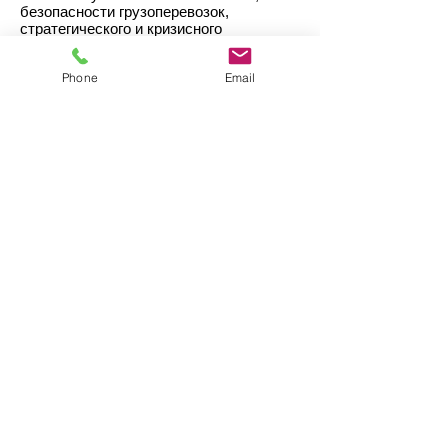
безопасности грузоперевозок,
стратегического и кризисного
консультирования.
Phone
Email
С 2007 руководит клубом менеджеров
по безопасности международных
компаний Сфера, с 2008 возглавляет
российское отделение ASIS
(региональный вице-президент, регион
9ф), также в последние годы является
председателем комитета по
безопасности американской ТПП и
подкомитета по безопасности
Ассоциации Европейского Бизнеса.
С 2016 г ведет собственные проекты в
области стратегического
консультирования «Буданов
Практика».
Проводит тренинги и мастер классы по
темам:
трудовые конфликты и проведение
сложных увольнений
защита интеллектуальной
собственности: проведение online &