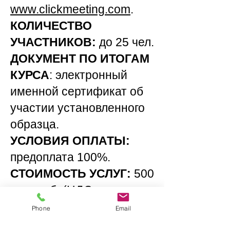
www
.
clickmeeting
.
com
.
КОЛИЧЕСТВО
УЧАСТНИКОВ:
до 25 чел.
ДОКУМЕНТ ПО ИТОГАМ
КУРСА
: электронный
именной сертификат об
участии установленного
образца.
УСЛОВИЯ ОПЛАТЫ:
предоплата 100%.
СТОИМОСТЬ УСЛУГ:
500
тыс. руб. (НДС не
облагается).
Phone
Email
СРОК ДЕЙСТВИЯ